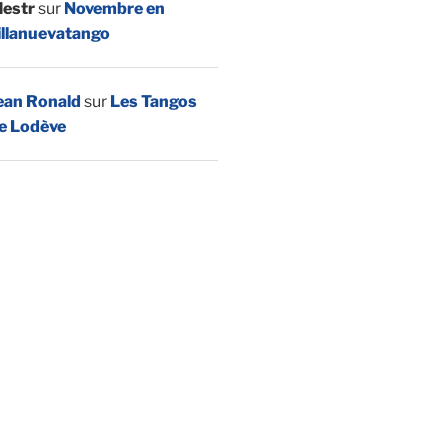
estr
sur
Novembre en
illanuevatango
ean Ronald
sur
Les Tangos
e Lodève