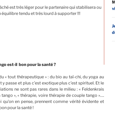
M
ché est très léger pour le partenaire qui stabilisera ou
v
 équilibre tendu et très lourd à supporter !!!
J
d
ngo est-il bon pour la santé ?
ut thérapeutique » : du bio au taï-chi, du yoga au
 passe et plus c’est exotique plus c’est spirituel. Et le
iations ne sont pas rares dans le milieu : « Feldenkrais
a tango », « thérapie, voire thérapie de couple tango »….
oi qu’on en pense, prennent comme vérité évidente et
bon pour la santé !