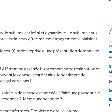
eux, le sublime est infini et dynamique. Le sublime nous
bre vertigineux où se mèlent étrangement le plaisir et
st
 idées. (Citation reprise d’une présentation de stage de
u
a
S
 ! Affirmation assénée bizarrement entre résignation et
M
souvent les danseuses) ont ainsi le sentiment de
 ce qui ne va pas !
(p
(p
 soirée la danseuse est amenée à faire une pause sur le
s secondes ? Même une seconde ?
S
D
e sont très rares. Problème d’oreille interne,