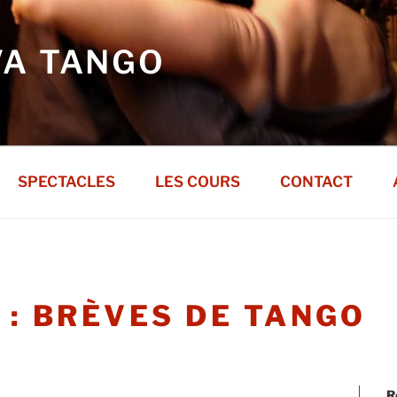
VA TANGO
SPECTACLES
LES COURS
CONTACT
 :
BRÈVES DE TANGO
R