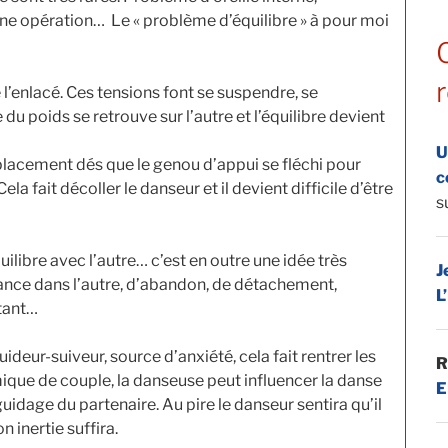
’une opération… Le « problème d’équilibre » à pour moi
 l’enlacé. Ces tensions font se suspendre, se
du poids se retrouve sur l’autre et l’équilibre devient
U
placement dés que le genou d’appui se fléchi pour
c
ela fait décoller le danseur et il devient difficile d’être
s
ilibre avec l’autre… c’est en outre une idée très
J
ance dans l’autre, d’abandon, de détachement,
L
stant…
uideur-suiveur, source d’anxiété, cela fait rentrer les
R
que de couple, la danseuse peut influencer la danse
E
uidage du partenaire. Au pire le danseur sentira qu’il
n inertie suffira.