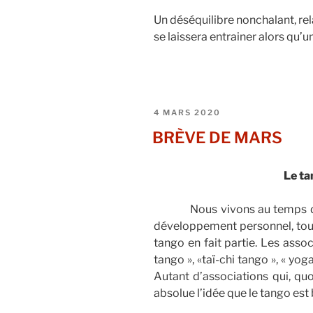
Un déséquilibre nonchalant, relâ
se laissera entrainer alors qu’un
PUBLIÉ
4 MARS 2020
LE
BRÈVE DE MARS
Le ta
Nous vivons au temps du « to
développement personnel, tout y
tango en fait partie. Les assoc
tango », «taï-chi tango », « yog
Autant d’associations qui, qu
absolue l’idée que le tango est 