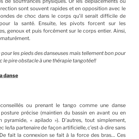
s de souffrances physiques. Or les déplacements ou
rection sont souvent rapides et en opposition avec le
 ondes de choc dans le corps qu’il serait difficile de
ur la santé. Ensuite, les pivots forcent sur les
les, genoux et puis forcément sur le corps entier. Ainsi,
prématurément.
on pour les pieds des danseuses mais tellement bon pour
c le pire obstacle à une thérapie tangotée!!
la danse
conseillés ou prenant le tango comme une danse
posture précise (maintien du bassin en avant ou en
n pyramide, « apilado »). D’autres, tout simplement,
le/la partenaire de façon artificielle, c’est-à-dire sans
e fait la connexion se fait à la force des bras… Ces