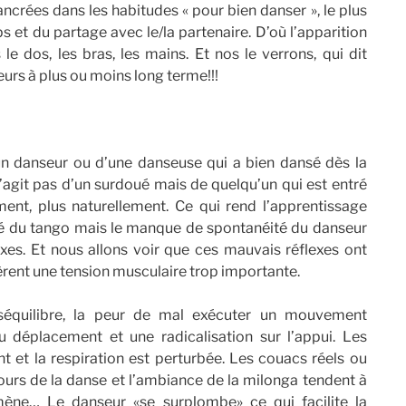
ncrées dans les habitudes « pour bien danser », le plus
 et du partage avec le/la partenaire. D’où l’apparition
e dos, les bras, les mains. Et nos le verrons, qui dit
eurs à plus ou moins long terme!!!
nseur ou d’une danseuse qui a bien dansé dès la
 s’agit pas d’un surdoué mais de quelqu’un qui est entré
ent, plus naturellement. Ce qui rend l’apprentissage
xité du tango mais le manque de spontanéité du danseur
xes. Et nous allons voir que ces mauvais réflexes ont
èrent une tension musculaire trop importante.
séquilibre, la peur de mal exécuter un mouvement
 déplacement et une radicalisation sur l’appui. Les
t et la respiration est perturbée. Les couacs réels ou
ours de la danse et l’ambiance de la milonga tendent à
ne… Le danseur «se surplombe» ce qui facilite la