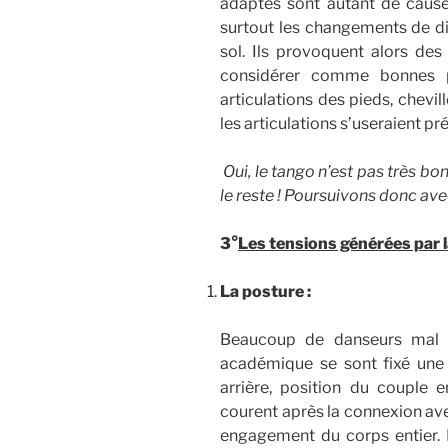
adaptés sont autant de cause
surtout les changements de di
sol. Ils provoquent alors des
considérer comme bonnes po
articulations des pieds, chevil
les articulations s’useraient 
Oui, le tango n’est pas très b
le reste ! Poursuivons donc ave
3°
Les tensions générées par 
La posture :
Beaucoup de danseurs mal 
académique se sont fixé une 
arrière, position du couple e
courent après la connexion avec 
engagement du corps entier. D