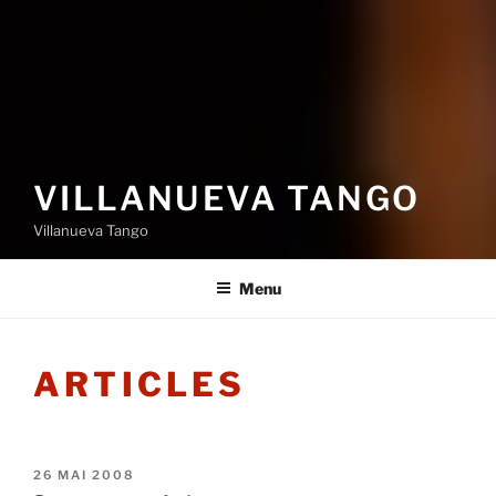
VILLANUEVA TANGO
Villanueva Tango
Menu
ARTICLES
PUBLIÉ
26 MAI 2008
LE