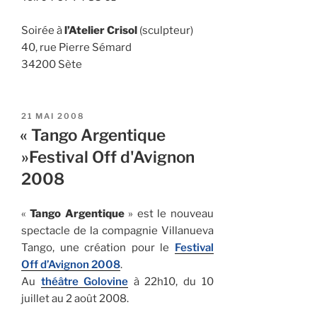
Soirée à
l’Atelier Crisol
(sculpteur)
40, rue Pierre Sémard
34200 Sète
PUBLIÉ
21 MAI 2008
LE
« Tango Argentique
»Festival Off d'Avignon
2008
«
Tango Argentique
» est le nouveau
spectacle de la compagnie Villanueva
Tango, une création pour le
Festival
Off d’Avignon 2008
.
Au
théâtre Golovine
à 22h10, du 10
juillet au 2 août 2008.