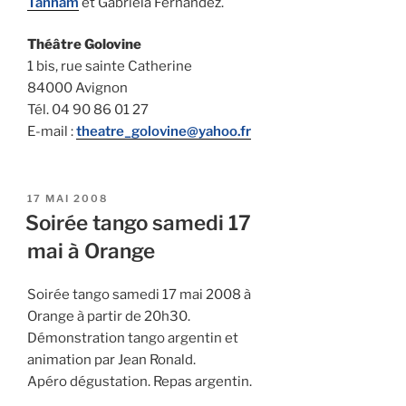
Tanham
et Gabriela Fernandez.
Théâtre Golovine
1 bis, rue sainte Catherine
84000 Avignon
Tél. 04 90 86 01 27
E-mail :
theatre_golovine@yahoo.fr
PUBLIÉ
17 MAI 2008
LE
Soirée tango samedi 17
mai à Orange
Soirée tango samedi 17 mai 2008 à
Orange à partir de 20h30.
Démonstration tango argentin et
animation par Jean Ronald.
Apéro dégustation. Repas argentin.