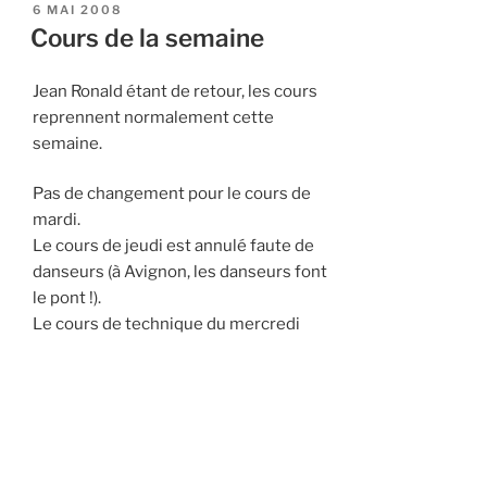
PUBLIÉ
6 MAI 2008
LE
Cours de la semaine
Jean Ronald étant de retour, les cours
reprennent normalement cette
semaine.
Pas de changement pour le cours de
mardi.
Le cours de jeudi est annulé faute de
danseurs (à Avignon, les danseurs font
le pont !).
Le cours de technique du mercredi
est ouvert à tous et gratuit.
A bientôt !
PUBLIÉ
29 AVRIL 2008