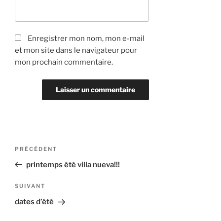
Enregistrer mon nom, mon e-mail
et mon site dans le navigateur pour
mon prochain commentaire.
Navigation
Article
PRÉCÉDENT
précédent
de
printemps été villa nueva!!!
l’article
Article
SUIVANT
suivant
dates d’été