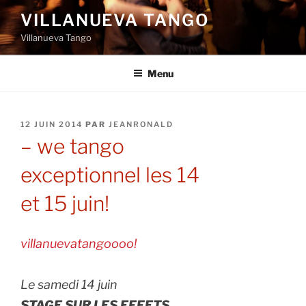
Aller
VILLANUEVA TANGO
au
Villanueva Tango
contenu
principal
Menu
PUBLIÉ
12 JUIN 2014
PAR
JEANRONALD
LE
– we tango
exceptionnel les 14
et 15 juin!
villanuevatangoooo!
Le samedi
14 juin
STAGE SUR LES EFFETS