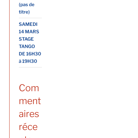
(pas de
titre)
SAMEDI
14 MARS
STAGE
TANGO
DE 16H30
à 19H30
Com
ment
aires
réce