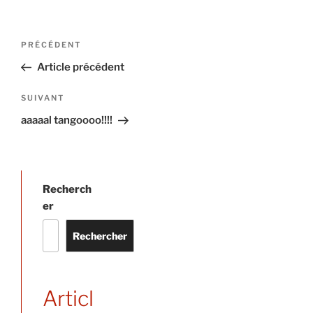
Navigation
Article
PRÉCÉDENT
précédent
de
Article précédent
l’article
Article
SUIVANT
suivant
aaaaal tangoooo!!!!
Recherch
er
Rechercher
Articl