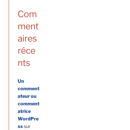
Com
ment
aires
réce
nts
Un
comment
ateur ou
comment
atrice
WordPre
ss
sur