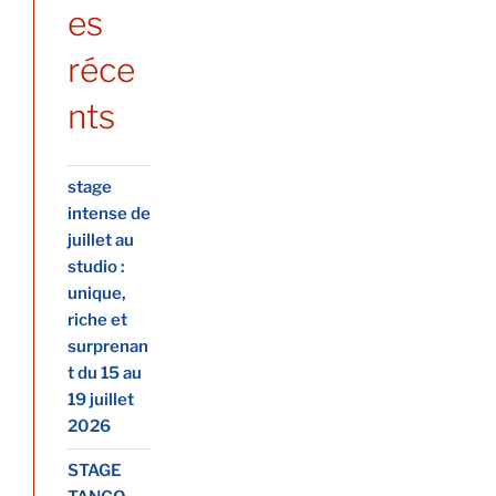
es
réce
nts
stage
intense de
juillet au
studio :
unique,
riche et
surprenan
t du 15 au
19 juillet
2026
STAGE