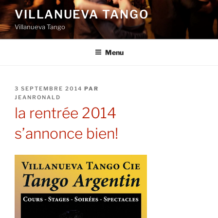
Aller
VILLANUEVA TANGO
au
Villanueva Tango
contenu
principal
Menu
PUBLIÉ
3 SEPTEMBRE 2014
PAR
LE
JEANRONALD
la rentrée 2014
s’annonce bien!